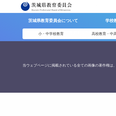
茨城県教育委員会
>
資料提供
>
県内の小学校、義務教育学校、中
茨城県教育委員会について
学校
茨城県教育委員会
〒310-8588
茨城県水戸市笠原町978番6 茨城県教
小・中学校教育
高校教育・中
TEL. 029-301-5148
FAX. 029-301-5139
当ウェブページに掲載されている全ての画像の著作権は