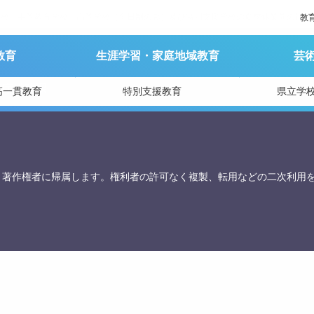
学校、中等教育学校、高等学校（全日制のみ）及び特別支援学校の夏季休業前の最後
教
教育
生涯学習・家庭地域教育
芸
育庁総務課
高一貫教育
特別支援教育
県立学
、著作権者に帰属します。権利者の許可なく複製、転用などの二次利用