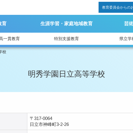
教育委員会からの
教育
生涯学習・家庭地域教育
芸
高一貫教育
特別支援教育
県立学
学校
明秀学園日立高等学校
〒317-0064
日立市神峰町3-2-26