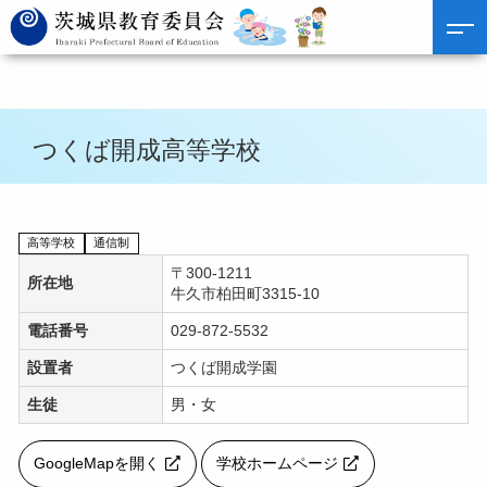
つくば開成高等学校
高等学校
通信制
〒300-1211
所在地
牛久市柏田町3315-10
電話番号
029-872-5532
設置者
つくば開成学園
生徒
男・女
GoogleMapを開く
学校ホームページ