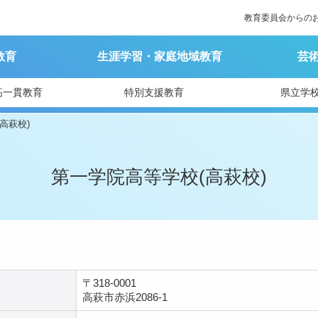
教育委員会からの
教育
生涯学習・家庭地域教育
芸
高一貫教育
特別支援教育
県立学
高萩校)
第一学院高等学校(高萩校)
〒318-0001
高萩市赤浜2086-1