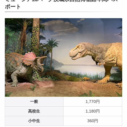
ポート
一般
1,770円
高校生
1,180円
小中生
360円