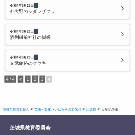
令和4年8月26日
外大野のシダレザクラ
令和4年8月26日
酒列磯前神社の樹叢
令和4年8月26日
文武館跡のケヤキ
4 / 4
«
1
2
3
4
>
>
>
茨城県教育委員会
芸術・文化
>
いばらきの文化財
記念物
天然記念物
茨城県教育委員会