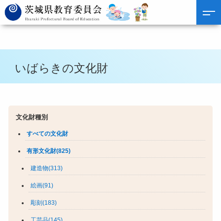
いばらきの文化財
文化財種別
すべての文化財
有形文化財(825)
建造物(313)
絵画(91)
彫刻(183)
工芸品(145)