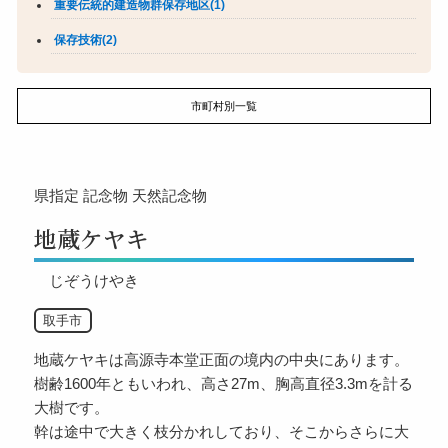
重要伝統的建造物群保存地区(1)
保存技術(2)
市町村別一覧
県指定
記念物
天然記念物
地蔵ケヤキ
じぞうけやき
取手市
地蔵ケヤキは高源寺本堂正面の境内の中央にあります。
樹齢1600年ともいわれ、高さ27m、胸高直径3.3mを計る
大樹です。
幹は途中で大きく枝分かれしており、そこからさらに大