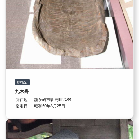
県指定
丸木舟
所在地
龍ケ崎市馴馬町2488
指定日
昭和50年3月25日