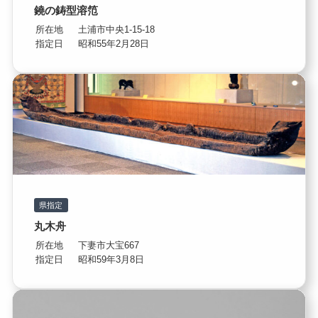
鐃の鋳型溶笵
所在地
土浦市中央1-15-18
指定日
昭和55年2月28日
県指定
丸木舟
所在地
下妻市大宝667
指定日
昭和59年3月8日