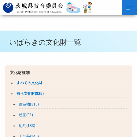
いばらきの文化財一覧
文化財種別
すべての文化財
有形文化財(825)
建造物(313)
絵画(91)
彫刻(183)
工芸品(145)