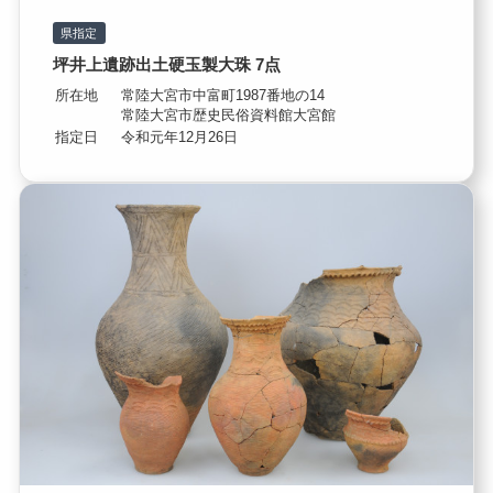
県指定
坪井上遺跡出土硬玉製大珠 7点
所在地
常陸大宮市中富町1987番地の14
常陸大宮市歴史民俗資料館大宮館
指定日
令和元年12月26日