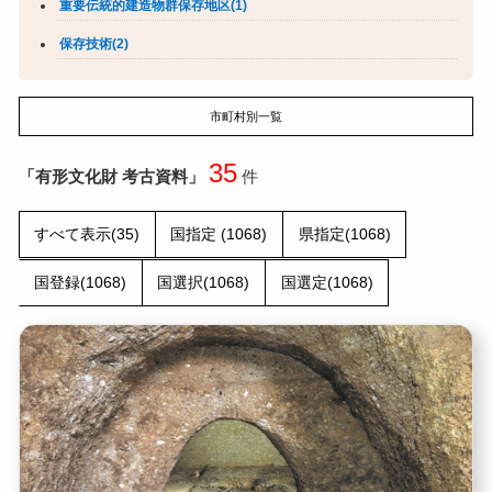
重要伝統的建造物群保存地区(1)
保存技術(2)
市町村別一覧
35
「有形文化財 考古資料」
件
すべて表示(35)
国指定 (1068)
県指定(1068)
国登録(1068)
国選択(1068)
国選定(1068)