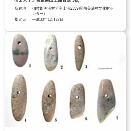
信太入子ノ台遺跡出土蔵骨器 3点
所在地
稲敷郡美浦村大字土浦2359番地(美浦村文化財セ
ンター)
指定日
平成30年12月27日