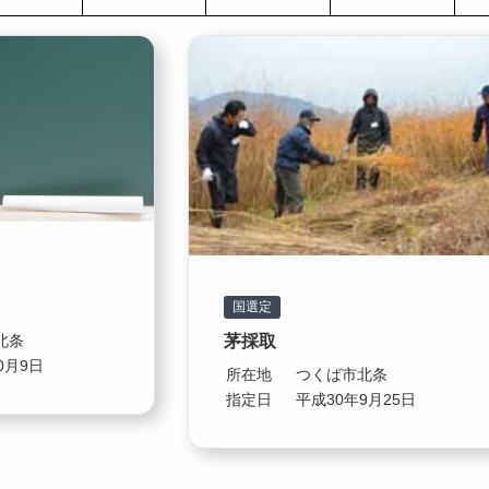
国選定
茅採取
北条
0月9日
所在地
つくば市北条
指定日
平成30年9月25日