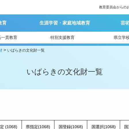
教育委員会からの
教育
生涯学習・家庭地域教育
芸
高一貫教育
特別支援教育
県立学
>
財
いばらきの文化財一覧
いばらきの文化財一覧
 (1068)
県指定(1068)
国登録(1068)
国選択(1068)
国