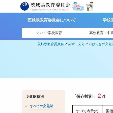
茨城県教育委員会について
学校
小・中学校教育
高校教育・中
>
>
茨城県教育委員会
芸術・文化
いばらきの文化
2
「保存技術」
件
文化財種別
すべての文化財
すべて表示(2)
国指定