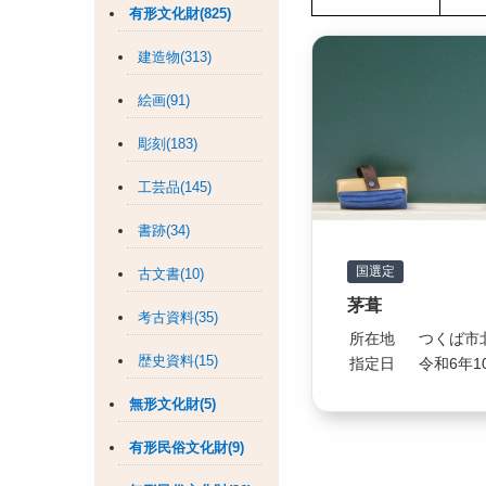
有形文化財(825)
建造物(313)
絵画(91)
彫刻(183)
工芸品(145)
書跡(34)
国選定
古文書(10)
茅葺
考古資料(35)
所在地
つくば市
歴史資料(15)
指定日
令和6年1
無形文化財(5)
有形民俗文化財(9)