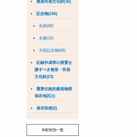
無形民俗文化財(36)
記念物(166)
史跡(90)
名勝(10)
天然記念物(66)
記録作成等の措置を
講ずべき無形・民俗
文化財(23)
重要伝統的建造物群
保存地区(1)
保存技術(2)
市町村別一覧