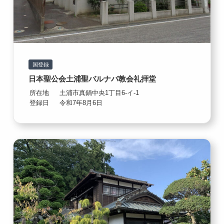
国登録
日本聖公会土浦聖バルナバ教会礼拝堂
所在地
土浦市真鍋中央1丁目6-イ-1
登録日
令和7年8月6日