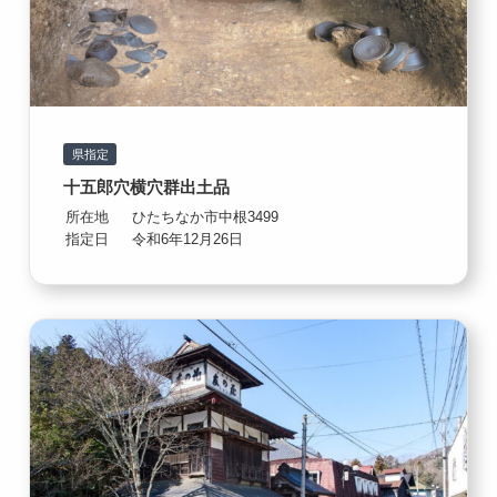
県指定
十五郎穴横穴群出土品
所在地
ひたちなか市中根3499
指定日
令和6年12月26日