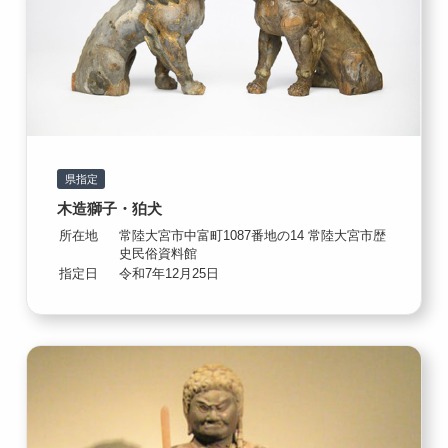
県指定
木造獅子・狛犬
所在地
常陸大宮市中富町1087番地の14 常陸大宮市歴
史民俗資料館
指定日
令和7年12月25日