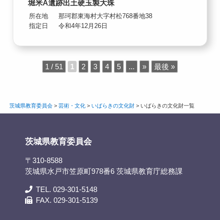
堀米A遺跡出土硬玉製大珠
所在地
那珂郡東海村大字村松768番地38
指定日
令和4年12月26日
1 / 51
1
2
3
4
5
...
»
最後 »
茨城県教育委員会
>
芸術・文化
>
いばらきの文化財
>
いばらきの文化財一覧
茨城県教育委員会
〒310-8588
茨城県水戸市笠原町978番6 茨城県教育庁総務課
TEL. 029-301-5148
FAX. 029-301-5139