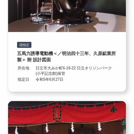
国指定
五馬力誘導電動機＜／明治四十三年、久原鉱業所
製＞ 附 設計図面
所在地
日立市大みか町6-19-22 日立オリジンパーク
(小平記念館)保管
指定日
令和5年6月27日