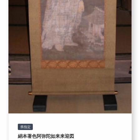
県指定
絹本著色阿弥陀如来来迎図