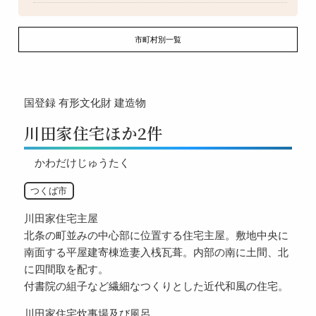
市町村別一覧
国登録
有形文化財
建造物
川田家住宅ほか2件
かわだけじゅうたく
つくば市
川田家住宅主屋
北条の町並みの中心部に位置する住宅主屋。敷地中央に
南面する平屋建寄棟造妻入桟瓦葺。内部の南に土間、北
に四間取を配す。
付書院の組子など繊細なつくりとした近代和風の住宅。
川田家住宅炊事場及び風呂