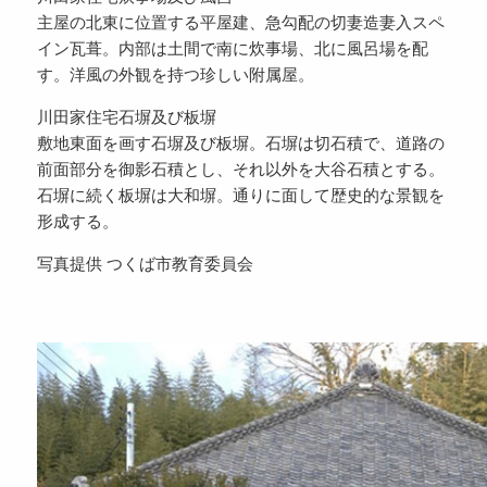
主屋の北東に位置する平屋建、急勾配の切妻造妻入スペ
イン瓦葺。内部は土間で南に炊事場、北に風呂場を配
す。洋風の外観を持つ珍しい附属屋。
川田家住宅石塀及び板塀
敷地東面を画す石塀及び板塀。石塀は切石積で、道路の
前面部分を御影石積とし、それ以外を大谷石積とする。
石塀に続く板塀は大和塀。通りに面して歴史的な景観を
形成する。
写真提供 つくば市教育委員会