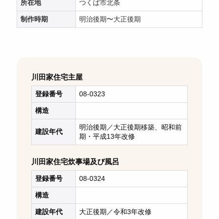
所在地
つくば市北条
制作時期
明治後期〜大正後期
川田家住宅主屋
登録番号
08-0323
構造
明治後期／大正後期移築、昭和前
建設年代
期・平成13年改修
川田家住宅炊事場及び風呂
登録番号
08-0324
構造
建設年代
大正後期／令和3年改修