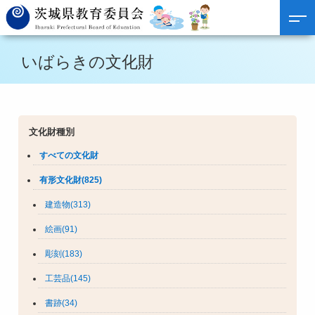
いばらきの文化財
文化財種別
すべての文化財
有形文化財(825)
建造物(313)
絵画(91)
彫刻(183)
工芸品(145)
書跡(34)