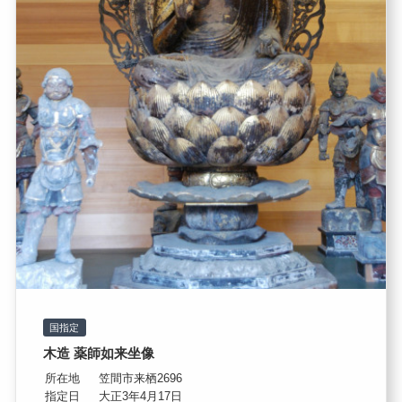
国指定
木造 薬師如来坐像
所在地
笠間市来栖2696
指定日
大正3年4月17日