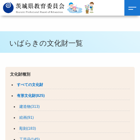
いばらきの文化財一覧
文化財種別
すべての文化財
有形文化財(825)
建造物(313)
絵画(91)
彫刻(183)
工芸品(145)