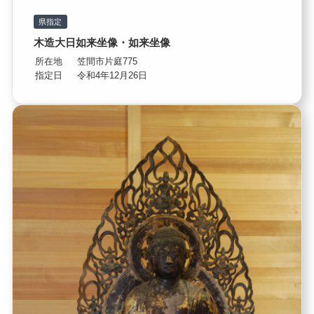
県指定
木造大日如来坐像・如来坐像
所在地
笠間市片庭775
指定日
令和4年12月26日