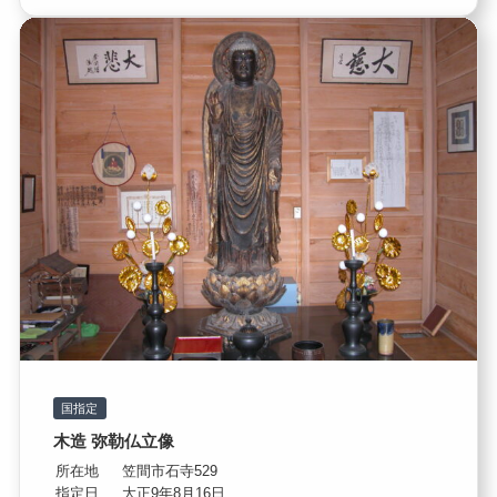
国指定
木造 弥勒仏立像
所在地
笠間市石寺529
指定日
大正9年8月16日