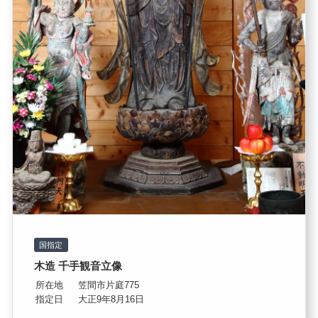
国指定
木造 千手観音立像
所在地
笠間市片庭775
指定日
大正9年8月16日