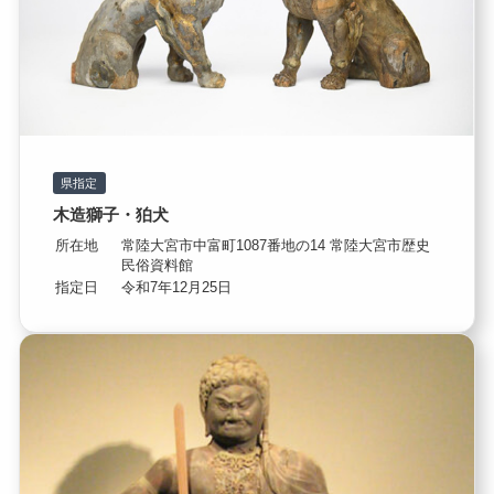
県指定
木造獅子・狛犬
所在地
常陸大宮市中富町1087番地の14 常陸大宮市歴史
民俗資料館
指定日
令和7年12月25日