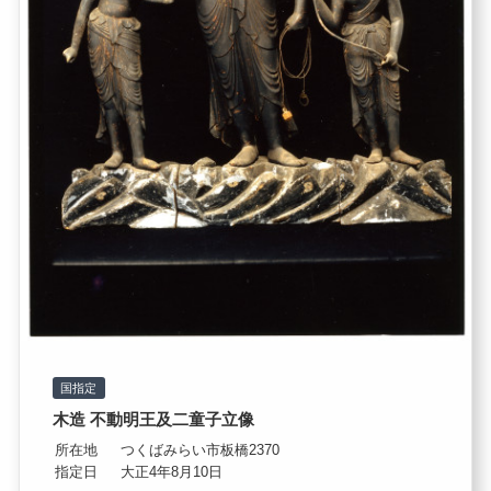
国指定
木造 不動明王及二童子立像
所在地
つくばみらい市板橋2370
指定日
大正4年8月10日