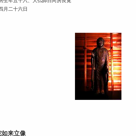
房生年五十六、大仏師日向房良覚
四月二十六日
陀如来立像