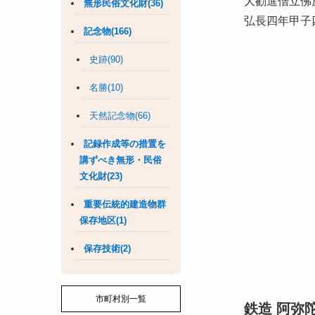
大勧進僧立佛
無形民俗文化財(36)
弘長四年甲子
記念物(166)
史跡(90)
名勝(10)
天然記念物(66)
記録作成等の措置を
講ずべき無形・民俗
文化財(23)
重要伝統的建造物群
保存地区(1)
保存技術(2)
市町村別一覧
鉄造 阿弥