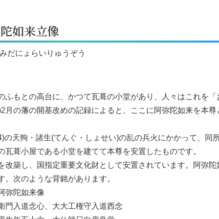
弥陀如来立像
あみだにょらいりゅうぞう
のふもとの高台に、かつて瓦葺の小堂があり、人々はこれを「
690)2月の藩の開基改めの記録によると、ここに阿弥陀如来を
864)の天狗・諸生(てんぐ・しょせい)の乱の兵火にかかって、
の瓦葺小屋である小堂を建てて本尊を安置したものです。
を改築し、国指定重要文化財として安置されています。阿弥陀如
す。次のような背銘があります。
阿弥陀如来像
衛門入道念心、大大工権守入道西念