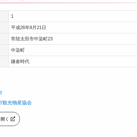
1
平成26年8月21日
常陸太田市中染町23
中染町
鎌倉時代
市
市観光物産協会
pを開く