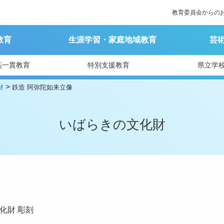
教育委員会からの
教育
生涯学習・家庭地域教育
芸
高一貫教育
特別支援教育
県立学
>
財
鉄造 阿弥陀如来立像
いばらきの文化財
化財
彫刻