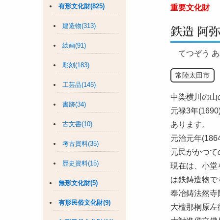
有形文化財(825)
重要文化財
建造物(313)
鉄造 阿
絵画(91)
てつぞう 
彫刻(183)
常陸太田市
工芸品(145)
中染横川の山
書跡(34)
元禄3年(1
古文書(10)
あります。
元治元年(1
考古資料(35)
元民がかつて
歴史資料(15)
現在は、小堂
は鉄鋳造物で
無形文化財(5)
奉冶鋳法然寺
有形民俗文化財(9)
大檀那桐原左