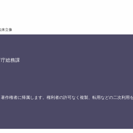
如来立像
育庁総務課
、著作権者に帰属します。権利者の許可なく複製、転用などの二次利用