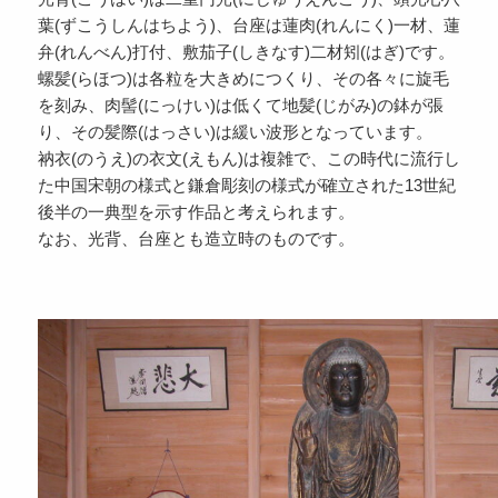
葉(ずこうしんはちよう)、台座は蓮肉(れんにく)一材、蓮
弁(れんべん)打付、敷茄子(しきなす)二材矧(はぎ)です。
螺髪(らほつ)は各粒を大きめにつくり、その各々に旋毛
を刻み、肉髻(にっけい)は低くて地髪(じがみ)の鉢が張
り、その髪際(はっさい)は緩い波形となっています。
衲衣(のうえ)の衣文(えもん)は複雑で、この時代に流行し
た中国宋朝の様式と鎌倉彫刻の様式が確立された13世紀
後半の一典型を示す作品と考えられます。
なお、光背、台座とも造立時のものです。