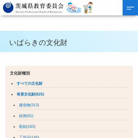
いばらきの文化財
文化財種別
すべての文化財
有形文化財(825)
建造物(313)
絵画(91)
彫刻(183)
工芸品(145)