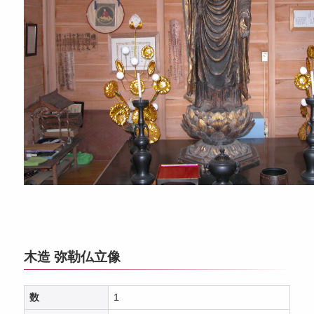
木造 弥勒仏立像
数
1