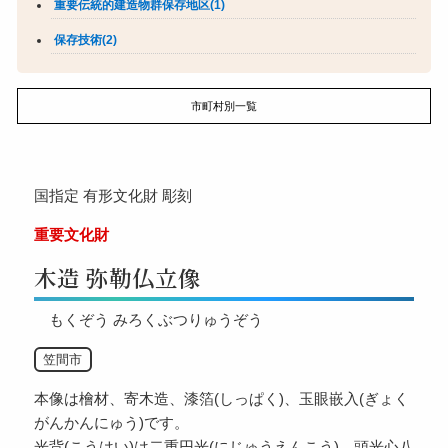
重要伝統的建造物群保存地区(1)
保存技術(2)
市町村別一覧
国指定
有形文化財
彫刻
重要文化財
木造 弥勒仏立像
もくぞう みろくぶつりゅうぞう
笠間市
本像は檜材、寄木造、漆箔(しっぱく)、玉眼嵌入(ぎょく
がんかんにゅう)です。
光背(こうはい)は二重円光(にじゅうえんこう)、頭光心八