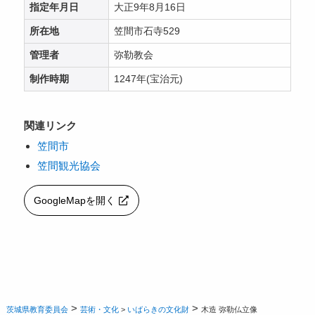
指定年月日
大正9年8月16日
所在地
笠間市石寺529
管理者
弥勒教会
制作時期
1247年(宝治元)
関連リンク
笠間市
笠間観光協会
GoogleMapを開く
>
>
茨城県教育委員会
芸術・文化
>
いばらきの文化財
木造 弥勒仏立像