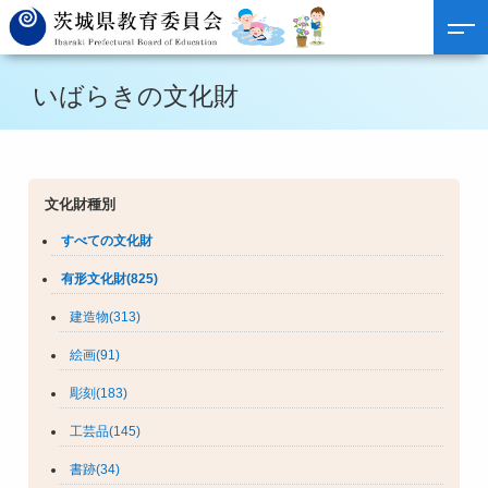
いばらきの文化財
文化財種別
すべての文化財
有形文化財(825)
建造物(313)
絵画(91)
彫刻(183)
工芸品(145)
書跡(34)