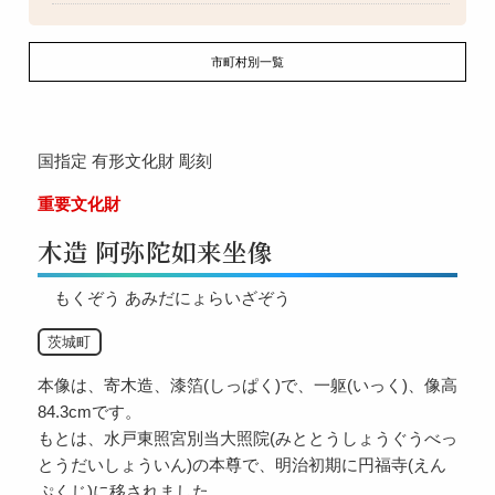
市町村別一覧
国指定
有形文化財
彫刻
重要文化財
木造 阿弥陀如来坐像
もくぞう あみだにょらいざぞう
茨城町
本像は、寄木造、漆箔(しっぱく)で、一躯(いっく)、像高
84.3cmです。
もとは、水戸東照宮別当大照院(みととうしょうぐうべっ
とうだいしょういん)の本尊で、明治初期に円福寺(えん
ぷくじ)に移されました。