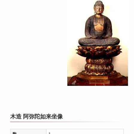
木造 阿弥陀如来坐像