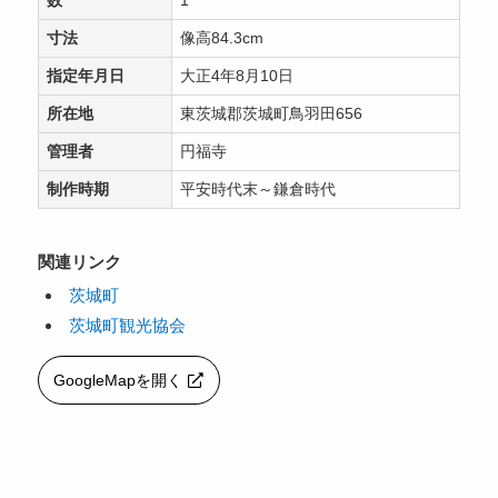
数
1
寸法
像高84.3cm
指定年月日
大正4年8月10日
所在地
東茨城郡茨城町鳥羽田656
管理者
円福寺
制作時期
平安時代末～鎌倉時代
関連リンク
茨城町
茨城町観光協会
GoogleMapを開く