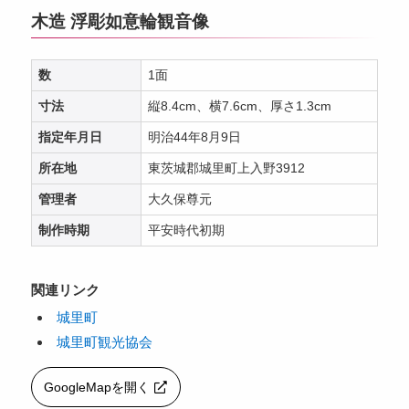
木造 浮彫如意輪観音像
数
1面
寸法
縦8.4cm、横7.6cm、厚さ1.3cm
指定年月日
明治44年8月9日
所在地
東茨城郡城里町上入野3912
管理者
大久保尊元
制作時期
平安時代初期
関連リンク
城里町
城里町観光協会
GoogleMapを開く