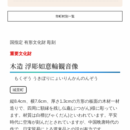
市町村別一覧
国指定
有形文化財
彫刻
重要文化財
木造 浮彫如意輪観音像
もくぞう うきぼりにょいりんかんのんぞう
城里町
縦8.4cm、横7.6cm、厚さ1.3cmの方形の板面の木材一材
造りで、四周に額縁を残し仏龕(ぶつがん)様に彫ってい
ます。材質は白檀(びゃくだん)といわれています。平安
時代に空海が刻んだとされていますが、中国晩唐時代の
作で、日宋貿易による渡来品との説が有力です。