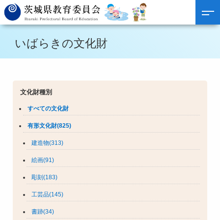
いばらきの文化財
文化財種別
すべての文化財
有形文化財(825)
建造物(313)
絵画(91)
彫刻(183)
工芸品(145)
書跡(34)