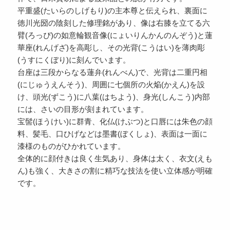
平重盛(たいらのしげもり)の主本尊と伝えられ、裏面に
徳川光圀の陰刻した修理銘があり、像は右膝を立てる六
臂(ろっぴ)の如意輪観音像(にょいりんかんのんぞう)と蓮
華座(れんげざ)を高彫し、その光背(こうはい)を薄肉彫
(うすにくぼり)に刻んでいます。
台座は三段からなる蓮弁(れんべん)で、光背は二重円相
(にじゅうえんそう)、周囲に七個所の火焔(かえん)を設
け、頭光(ずこう)に八葉(はちよう)、身光(しんこう)内部
には、さいの目形が刻まれています。
宝髻(ほうけい)に群青、化仏(けぶつ)と口唇には朱色の顔
料、髪毛、口ひげなどは墨書(ぼくしょ)、表面は一面に
漆様のものがひかれています。
全体的に顔付きは良く生気あり、身体は太く、衣文(えも
ん)も強く、大きさの割に精巧な技法を使い立体感が明確
です。