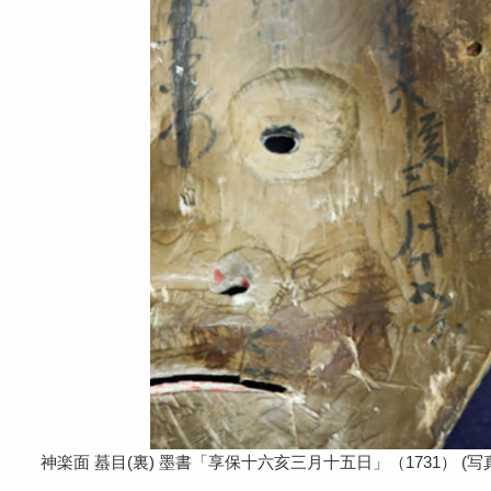
神楽面 蟇目(裏) 墨書「享保十六亥三月十五日」（1731） (