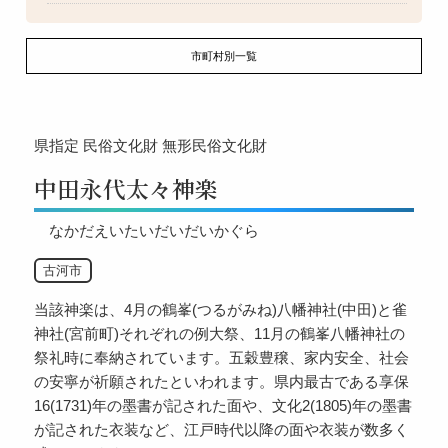
市町村別一覧
県指定
民俗文化財
無形民俗文化財
中田永代太々神楽
なかだえいたいだいだいかぐら
古河市
当該神楽は、4月の鶴峯(つるがみね)八幡神社(中田)と雀
神社(宮前町)それぞれの例大祭、11月の鶴峯八幡神社の
祭礼時に奉納されています。五穀豊穣、家内安全、社会
の安寧が祈願されたといわれます。県内最古である享保
16(1731)年の墨書が記された面や、文化2(1805)年の墨書
が記された衣装など、江戸時代以降の面や衣装が数多く