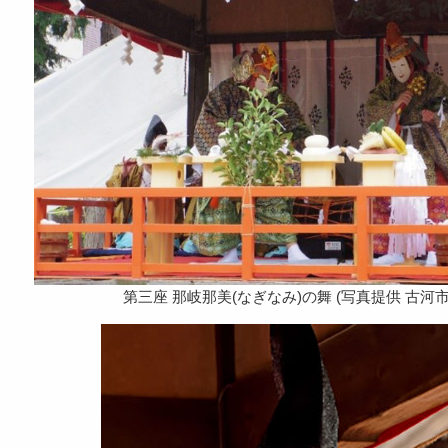
第三座 那岐那美(なぎなみ)の舞 (写真提供 古河