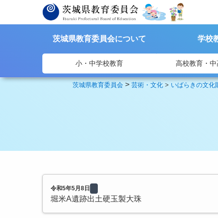
茨城県教育委員会について
学校
小・中学校教育
高校教育・中
>
茨城県教育委員会
芸術・文化
>
いばらきの文化
令和5年5月8日
堀米A遺跡出土硬玉製大珠