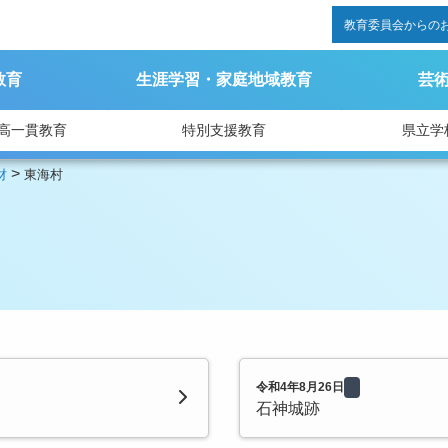
教育委員会からの
教育
生涯学習・家庭地域教育
芸
高一貫教育
特別支援教育
県立学
>
財
東海村
令和4年8月26日
石神城跡