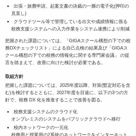
出張・旅費申請、起案文書の決裁の一層の電子化(押印の
見直し)
クラウドツール等で管理している出欠や成績情報に係る
校務支援システムへの入力作業をシステム連携により削減
把握された課題については、「GIGAスクール構想の下での校
務DXチェックリスト」による自己点検の結果及び「GIGAス
クール構想の下での校務の情報化に関する専門家会議」 の提
言を踏まえて、改善に向けた検討が必要である。
取組方針
把握した課題については、2025年度以降、対策(暫定対応を含
む)を検討するとともに、2027年度を目途に、以下の3つの方
針で、校務 DX 化を推進することで改善を図る。
校務支援システムのクラウド化
オンプレミスのシステムをパブリッククラウドへ移行
校内ネットワークの一元化
校務用と授業用の2系統のネットワークをインターネット