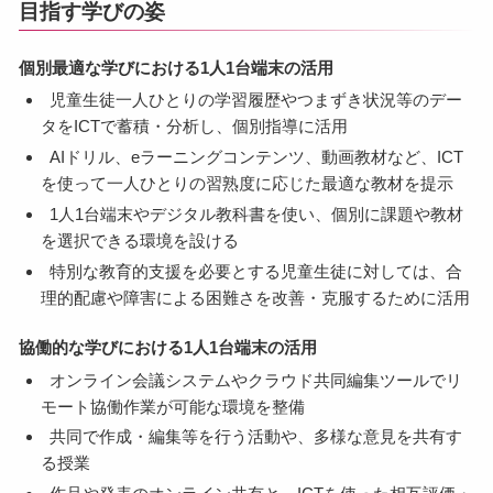
目指す学びの姿
個別最適な学びにおける1人1台端末の活用
児童生徒一人ひとりの学習履歴やつまずき状況等のデー
タをICTで蓄積・分析し、個別指導に活用
AIドリル、eラーニングコンテンツ、動画教材など、ICT
を使って一人ひとりの習熟度に応じた最適な教材を提示
1人1台端末やデジタル教科書を使い、個別に課題や教材
を選択できる環境を設ける
特別な教育的支援を必要とする児童生徒に対しては、合
理的配慮や障害による困難さを改善・克服するために活用
協働的な学びにおける1人1台端末の活用
オンライン会議システムやクラウド共同編集ツールでリ
モート協働作業が可能な環境を整備
共同で作成・編集等を行う活動や、多様な意見を共有す
る授業