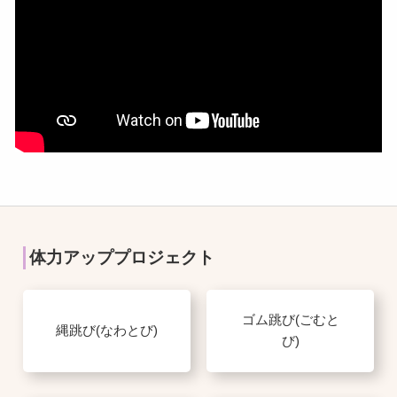
体力アッププロジェクト
ゴム跳び(ごむと
縄跳び(なわとび)
び)