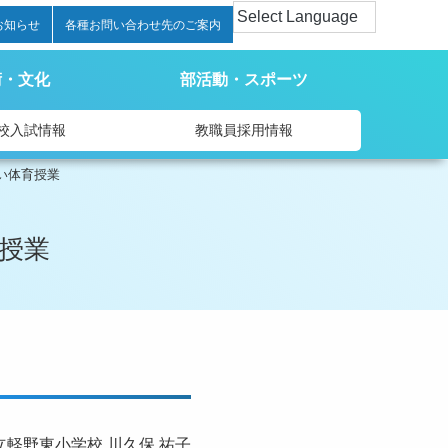
お知らせ
各種お問い合わせ先のご案内
術・文化
部活動・スポーツ
校入試情報
教職員採用情報
い体育授業
授業
立軽野東小学校 川久保 祐子