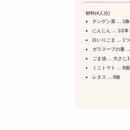
材料(4人分)
チンゲン菜 … 1株
にんじん … 1/2本
白いりごま … 1
ガラスープの素 …
ごま油 … 大さじ1
ミニトマト … 8個
レタス … 8枚