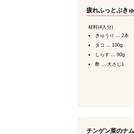
疲れふっとぶき
材料(4人分)
きゅうり … 2本
タコ … 100g
しらす … 90g
酢 … 大さじ1
チンゲン菜のナ