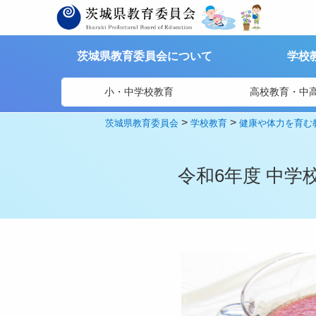
茨城県教育委員会について
学校
小・中学校教育
高校教育・中
>
>
茨城県教育委員会
学校教育
健康や体力を育む
令和6年度 中学校