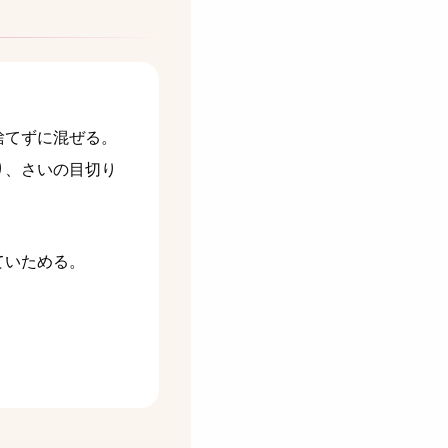
捨てずに混ぜる。
り、さいの目切り
ていためる。