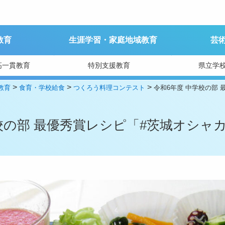
教育
生涯学習・家庭地域教育
芸
高一貫教育
特別支援教育
県立学
>
>
>
教育
食育・学校給食
つくろう料理コンテスト
令和6年度 中学校の部 最
の部 最優秀賞レシピ「#茨城オシャカフェb