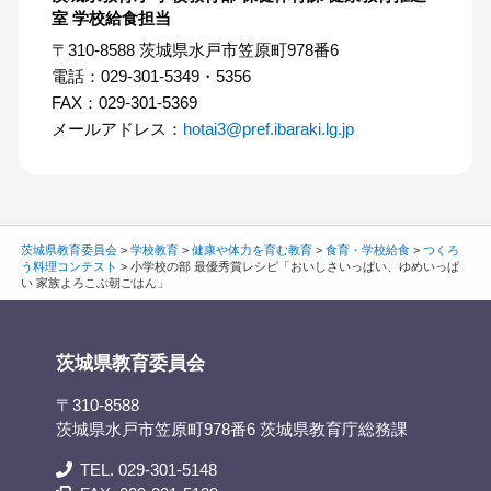
室 学校給食担当
〒310-8588 茨城県水戸市笠原町978番6
電話：029-301-5349・5356
FAX：029-301-5369
メールアドレス：
hotai3@pref.ibaraki.lg.jp
茨城県教育委員会
>
学校教育
>
健康や体力を育む教育
>
食育・学校給食
>
つくろ
う料理コンテスト
>
小学校の部 最優秀賞レシピ「おいしさいっぱい、ゆめいっぱ
い 家族よろこぶ朝ごはん」
茨城県教育委員会
〒310-8588
茨城県水戸市笠原町978番6 茨城県教育庁総務課
TEL. 029-301-5148