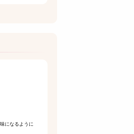
。
。
。
の味になるように