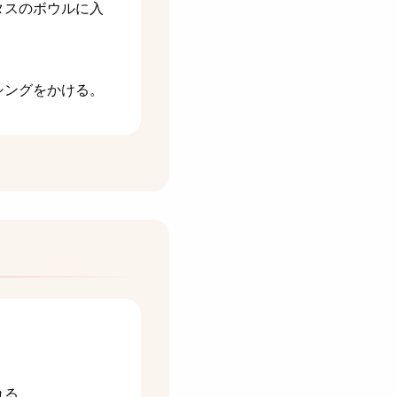
タスのボウルに入
シングをかける。
。
れる。