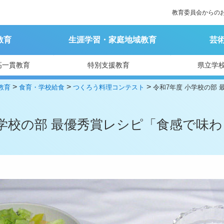
教育委員会からの
教育
生涯学習・家庭地域教育
芸
高一貫教育
特別支援教育
県立学
>
>
>
教育
食育・学校給食
つくろう料理コンテスト
令和7年度 小学校の部
小学校の部 最優秀賞レシピ「食感で味わ