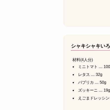
シャキシャキい
材料(4人分)
ミニトマト … 100
レタス … 32g
パプリカ … 50g
ズッキーニ … 19
えごまドレッシング 