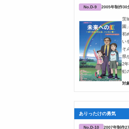
No.D-9
2005
30
茨
園
初
い
そ
県
2
虹
ありったけの勇気
No.D-10
2007
2