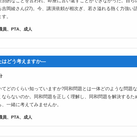
差別的なことを言われ、即座に言い返すことができなかった。自ら
吉岡綾さん(27)。今、講演依頼が相次ぎ、若さ溢れる熱く力強い
ます。
員、PTA、成人
たはどう考えますか―
いてどのくらい知っていますか?同和問題とは一体どのような問題
くならないのか。同和問題を正しく理解し、同和問題を解決するた
ら、一緒に考えてみませんか。
員、PTA、成人