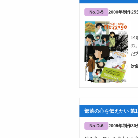
No.D-5
2000
25
1
の
だ
部落の心を伝えたい 第1
No.D-6
2009
30