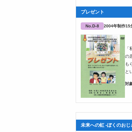
プレゼント
No.D-8
2004
15
「
の
も
と
未来への虹 -ぼくのおじ