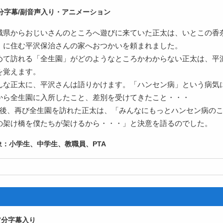
字幕/副音声入り・アニメーション
城県からおじいさんのところへ遊びに来ていた正太は、いとこの香
」に住む平沢保治さんの家へおつかいを頼まれました。
めて訪れる「全生園」がどのようなところかわからない正太は、平
を覚えます。
んな正太に、平沢さんは語りかけます。「ハンセン病」という病気に
から全生園に入所したこと、差別を受けてきたこと・・・
年後、再び全生園を訪れた正太は、「みんなにもっとハンセン病の
の架け橋を僕たちが架けるから・・・」と決意を語るのでした。
小学生、中学生、教職員、PTA
7
字幕入り