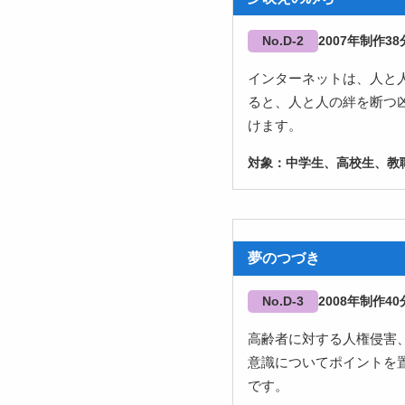
No.D-2
2007
38
インターネットは、人と
ると、人と人の絆を断つ
けます。
中学生、高校生、教職
夢のつづき
No.D-3
2008
40
高齢者に対する人権侵害
意識についてポイントを
です。