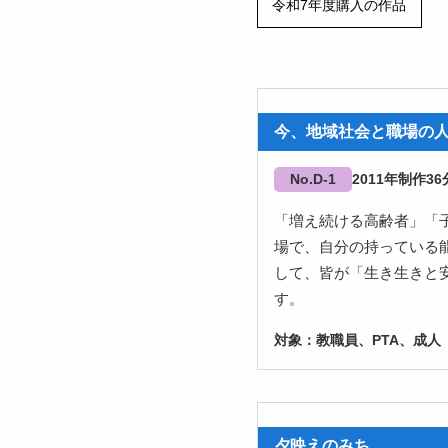
令和7年度購入の作品
今、地域社会と職場の
No.D-1
2011
36
「増え続ける高齢者」「
場で、自分の持っている
して、皆が「生き生きと
す。
教職員、PTA、成人
夕映えのみち