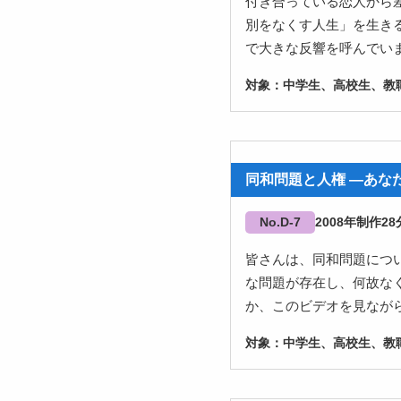
付き合っている恋人から
別をなくす人生」を生きる
で大きな反響を呼んでい
中学生、高校生、教職
同和問題と人権 ―あな
No.D-7
2008
28
皆さんは、同和問題につ
な問題が存在し、何故な
か、このビデオを見なが
中学生、高校生、教職