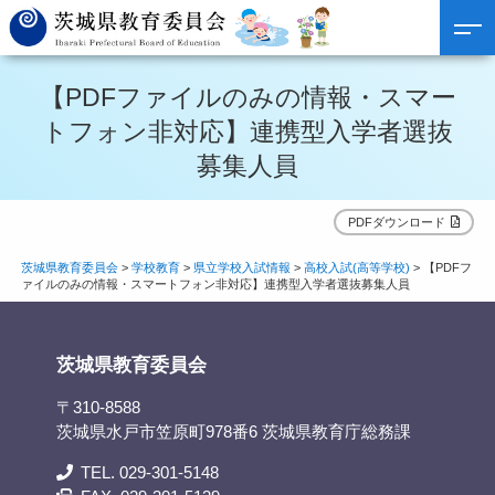
【PDFファイルのみの情報・スマー
トフォン非対応】連携型入学者選抜
募集人員
PDFダウンロード
茨城県教育委員会
>
学校教育
>
県立学校入試情報
>
高校入試(高等学校)
>
【PDFフ
ァイルのみの情報・スマートフォン非対応】連携型入学者選抜募集人員
茨城県教育委員会
〒310-8588
茨城県水戸市笠原町978番6 茨城県教育庁総務課
TEL. 029-301-5148