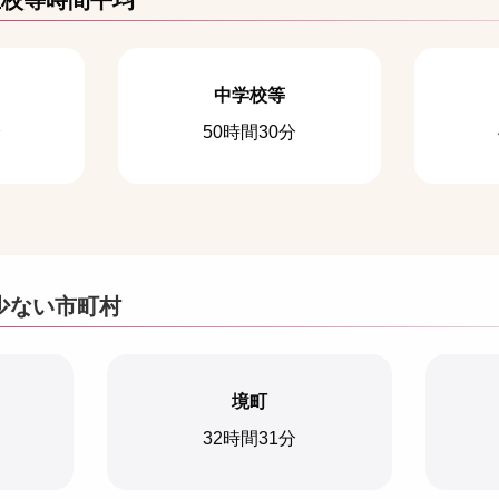
在校等時間平均
中学校等
分
50時間30分
少ない市町村
境町
32時間31分