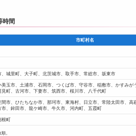
等時間
市町村名
市、城里町、大子町、北茨城市、取手市、常総市、坂東市
小美玉市、土浦市、石岡市、つくば市、守谷市、稲敷市、かすみが
阿見町、古河市、下妻市、筑西市、桜川市、八千代町
笠間市、ひたちなか市、那珂市、東海村、日立市、常陸太田市、高
方市、鉾田市、龍ケ崎市、牛久市、河内町、五霞町
利根町
政順。