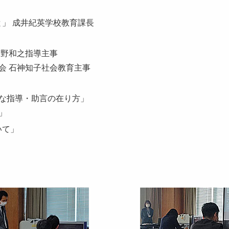
」 成井紀英学校教育課長
髙野和之指導主事
会 石神知子社会教育主事
な指導・助言の在り方」
」
いて」