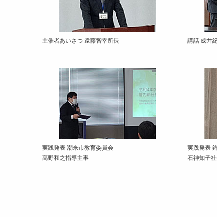
主催者あいさつ 遠藤智幸所長
講話 成井
実践発表 潮来市教育委員会
実践発表 
髙野和之指導主事
石神知子社