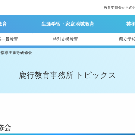
教育委員会からの
教育
生涯学習・家庭地域教育
芸
高一貫教育
特別支援教育
県立学
任指導主事等研修会
鹿行教育事務所 トピックス
修会