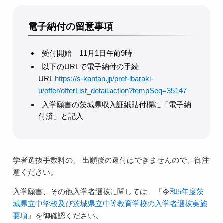
電子納付の留意事項
受付開始 11月1日午前9時
以下のURLで電子納付の手続
URL
https://s-kantan.jp/pref-ibaraki-
u/offer/offerList_detail.action?tempSeq=35147
入学願書の茨城県収入証紙貼付欄に「電子納
付済」と記入
学者選抜手数料の、 出願後の還付はできませんので、御注
意ください。
入学願書、その他入学者選抜に関しては、『令
和5年度茨
城県立中学校及び茨城県立中等教育学校の入学者選抜実施
要項
』を御確認ください。