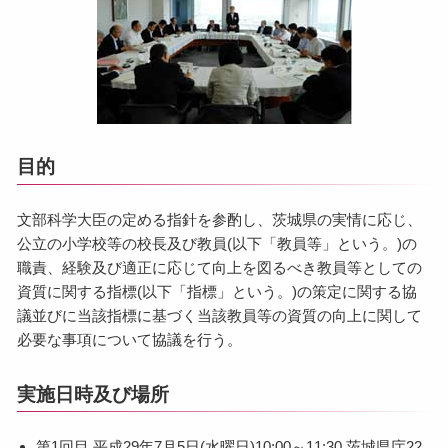
目的
文部科学大臣の定める指針を参酌し、茨城県の実情に応じ、
公立の小学校等の校長及び教員(以下「教員等」という。)の
職責、経験及び適正に応じて向上を図るべき教員等としての
資質に関する指標(以下「指標」という。)の策定に関する協
議並びに当該指標に基づく当該教員等の資質の向上に関して
必要な事項について協議を行う。
実施日時及び場所
第1回目 平成29年7月5日(水曜日)10:00～11:30 茨城県庁22