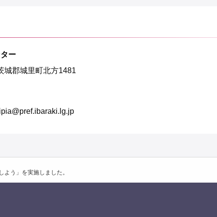
ンター
東茨城郡城里町北方1481
pref.ibaraki.lg.jp
しよう」を実施しました。