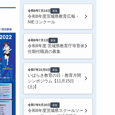
令和8年7月24日
募集
令和8年度茨城県教育広報・
NIEコンクール
令和8年7月1日
募集
令和8年度 茨城県教育庁等育休
任期付職員の募集
令和7年10月6日
募集
いばらき教育の日・教育月間
シンポジウム【11月15日
(土)】
令和7年9月26日
募集
令和8年度茨城県スクールソー