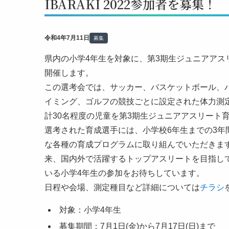
IBARAKI 2022参加者を募集！
令和4年7月11日
募集
県内の小学4年生を対象に、第3期生ジュニアアスリート
開催します。
この選考会では、サッカー、バスケットボール、
イミング、ゴルフの競技ごとに設定された体力測
計30名程度の児童を第3期生ジュニアアスリート
選考された育成選手には、小学校6年生までの3年
な各種の育成プログラムに取り組んでいただきま
来、国内外で活躍するトップアスリートを目指し
いる小学4年生の参加をお待ちしています。
日程や会場、測定種目など詳細については
チラシ
対象：小学4年生
募集期間：7月1日(金)から7月17日(日)まで