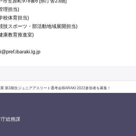
水戸市笠原町978番6 [県庁舎23階]
(管理担当)
3(学校体育担当)
361(競技スポーツ・部活動地域展開担当)
9(健康教育推進室)
f.ibaraki.lg.jp
第3期生ジュニアアスリート選考会IBARAKI 2022参加者を募集！
育庁総務課