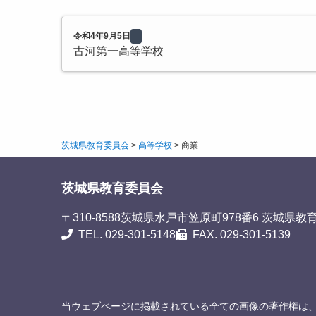
令和4年9月5日
古河第一高等学校
茨城県教育委員会
>
高等学校
>
商業
茨城県教育委員会
〒310-8588
茨城県水戸市笠原町978番6 茨城県教
TEL. 029-301-5148
FAX. 029-301-5139
当ウェブページに掲載されている全ての画像の著作権は