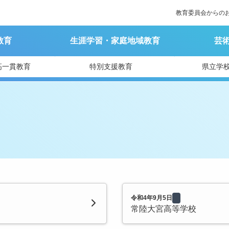
教育委員会からの
教育
生涯学習・家庭地域教育
芸
高一貫教育
特別支援教育
県立学
令和4年9月5日
常陸大宮高等学校