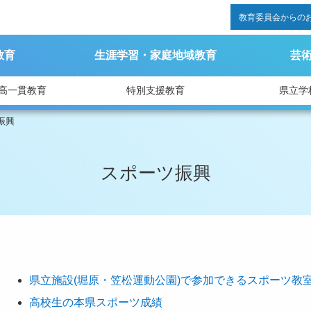
教育委員会からの
教育
生涯学習・家庭地域教育
芸
高一貫教育
特別支援教育
県立学
振興
スポーツ振興
県立施設(堀原・笠松運動公園)で参加できるスポーツ教
高校生の本県スポーツ成績