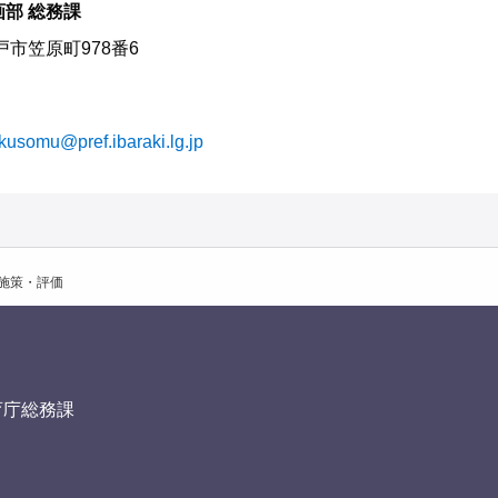
画部 総務課
水戸市笠原町978番6
kusomu@pref.ibaraki.lg.jp
施策・評価
育庁総務課