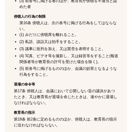
(3) 前各号に掲げる者のほか、教育長が傍聴を不適当と認
めた者
傍聴人の行為の制限
第16条 傍聴人は、次の各号に掲げる行為をしてはならな
い。
(1) みだりに傍聴席を離れること。
(2) 私語、談話又は拍手をすること。
(3) 議事に批判を加え、又は賛否を表明すること。
(4) 写真、ビデオ等を撮影し、又は録音等をすること(報道
関係者等が教育長の許可を受けた場合を除く)。
(5) 前各号に掲げるもののほか、会議の妨害となるような
行為をすること。
退場の命令等
第17条 傍聴人は、会議において公開しない旨の議決があつ
たとき、又は教育長が退場を命じたときは、速やかに退場し
なければならない。
教育長の指示
第18条 前2条に定めるもののほか、傍聴人は、教育長の指示
に従わなければならない。