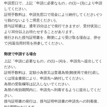
申請窓口で、上記「申請に必要なもの」の(1)～(3)により申請
してください。
証明手数料は、申請先窓口で現金により納付してください(つ
り銭のないようご用意ください)。
授与証明書は、通常15分ほどで発行できますが、受付状況に
より30分以上お待たせすることがあります。
発行された授与証明書を、郵便により受け取る場合は、併せ
て(4)返信用封筒を持参してください。
郵便で申請する場合
上記「申請に必要なもの」の(1)～(4)を、申請先へ提出してく
ださい。
証明手数料は、定額小為替又は普通為替(郵便局で発行)若し
くは現金書留により、申請先へ納付してください。
為替の受取欄等は記入しないでください。
為替の有効期間内に、申請先へ到着するように提出してくだ
さい。
授与証明書の発行は、授与証明申請書の申請先への到着後、
約1週間かかります。