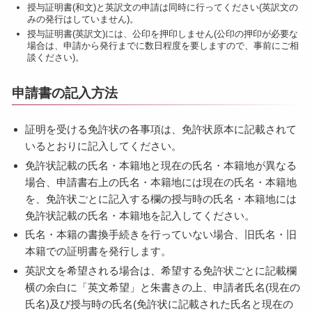
授与証明書(和文)と英訳文の申請は同時に行ってください(英訳文の
みの発行はしていません)。
授与証明書(英訳文)には、公印を押印しません(公印の押印が必要な
場合は、申請から発行までに数日程度を要しますので、事前にご相
談ください)。
申請書の記入方法
証明を受ける免許状の各事項は、免許状原本に記載されて
いるとおりに記入してください。
免許状記載の氏名・本籍地と現在の氏名・本籍地が異なる
場合、申請書右上の氏名・本籍地には現在の氏名・本籍地
を、免許状ごとに記入する欄の授与時の氏名・本籍地には
免許状記載の氏名・本籍地を記入してください。
氏名・本籍の書換手続きを行っていない場合、旧氏名・旧
本籍での証明書を発行します。
英訳文を希望される場合は、希望する免許状ごとに記載欄
横の余白に「英文希望」と朱書きの上、申請者氏名(現在の
氏名)及び授与時の氏名(免許状に記載された氏名と現在の