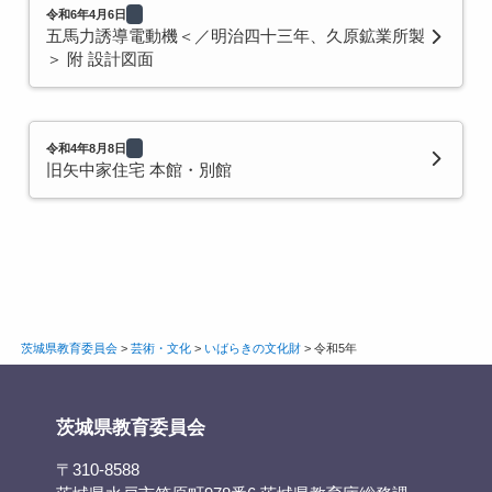
令和6年4月6日
五馬力誘導電動機＜／明治四十三年、久原鉱業所製
＞ 附 設計図面
令和4年8月8日
旧矢中家住宅 本館・別館
茨城県教育委員会
>
芸術・文化
>
いばらきの文化財
>
令和5年
茨城県教育委員会
〒310-8588