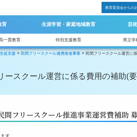
教育委員会からの
教育
生涯学習・家庭地域教育
芸
高一貫教育
特別支援教育
県立学
>
>
生徒支援
民間フリースクール連携推進事業
民間フリースクール運営に係
リースクール運営に係る費用の補助(要
民間フリースクール推進事業運営費補助 
します。