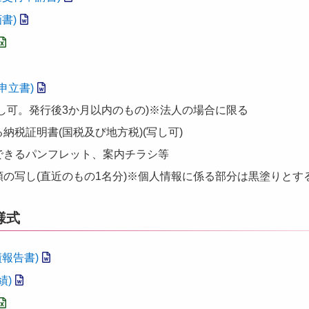
書)
申立書)
し可。発行後3か月以内のもの)※法人の場合に限る
納税証明書(国税及び地方税)(写し可)
できるパンフレット、案内チラシ等
の写し(直近のもの1名分)※個人情報に係る部分は黒塗りとす
様式
報告書)
績)