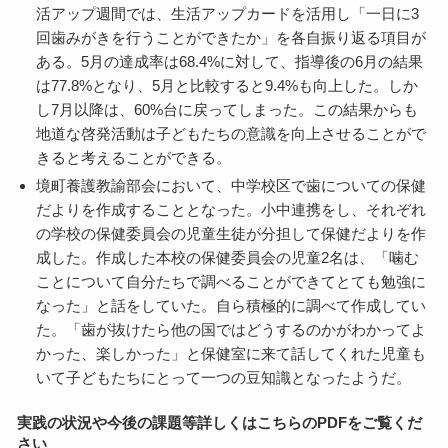
活アップ週間では、生活アップカードを活用し「一日に3
回歯みがきを行うことができたか」を各自振り返る項目が
ある。5月の達成率は68.4%に対して、指導後の6月の結果
は77.8%となり、5月と比較すると9.4%も向上した。しか
し7月以降は、60%台に戻ってしまった。この結果からも
地道な啓発活動は子どもたちの意識を向上させることがで
きると考えることができる。
境町養護教諭部会において、中学校区で歯についての保健
だよりを作成することとなった。小中連携をし、それぞれ
の学校の保健委員会の児童生徒が分担して保健だよりを作
成した。作成した本校の保健委員会の児童2名は、「噛む
ことについて自分たちで調べることができてとても勉強に
なった」と話をしていた。自ら積極的に調べて作成してい
た。「歯が抜けたら他の国ではどうするのかがわかってよ
かった、楽しかった」と保健室に来て話してくれた児童も
いて子どもたちにとって一つの豆知識となったようだ。
実践の状況や今後の課題等詳しくはこちらのPDFをご覧くだ
さい