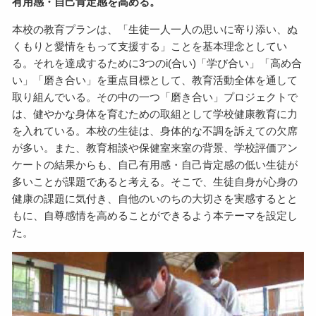
有用感・自己肯定感を高める。
本校の教育プランは、「生徒一人一人の思いに寄り添い、ぬ
くもりと愛情をもって支援する」ことを基本理念としてい
る。それを達成するために3つのi(合い)「学び合い」「高め合
い」「磨き合い」を重点目標として、教育活動全体を通して
取り組んでいる。その中の一つ「磨き合い」プロジェクトで
は、健やかな身体を育むための取組として学校健康教育に力
を入れている。本校の生徒は、身体的な不調を訴えての欠席
が多い。また、教育相談や保健室来室の背景、学校評価アン
ケートの結果からも、自己有用感・自己肯定感の低い生徒が
多いことが課題であると考える。そこで、生徒自身が心身の
健康の課題に気付き、自他のいのちの大切さを実感するとと
もに、自尊感情を高めることができるよう本テーマを設定し
た。