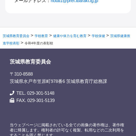
メールアドレス：
hotai1@pref.ibaraki.lg.jp
>
>
>
>
茨城県教育委員会
学校教育
健康や体力を育む教育
学校保健
茨城県健康推
>
進学校表彰
令和4年度の表彰校
茨城県教育委員会
〒310-8588
茨城県水戸市笠原町978番6 茨城県教育庁総務課
TEL. 029-301-5148
FAX. 029-301-5139
当ウェブページに掲載されている全ての画像の著作権は、著作権
者に帰属します。権利者の許可なく複製、転用などの二次利用を
することを固く禁じます。