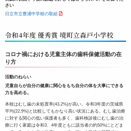
さい
日立市立豊浦中学校の取組
令和4年度 優秀賞 境町立森戸小学校
コロナ禍における児童主体の歯科保健活動の在
り方
活動のねらい
児童自らが自分の健康に関心をもち自分の体を大事にできる
力を高める。
本校はむし歯の未処置率(43.2%)が高い。令和3年度の茨城県
平均(22.9%)と比較してもかなり高い状況にある。むし歯治療
に対する関心の低い保護者も多く、歯科検診後にむし歯の治
療に行く家庭は令和3、4年度ともに該当者の約50%にとどま