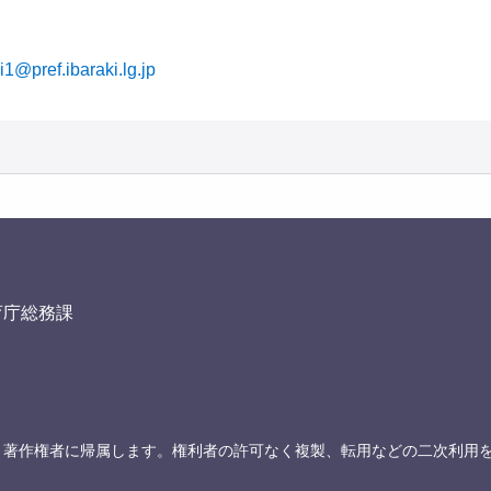
i1@pref.ibaraki.lg.jp
育庁総務課
、著作権者に帰属します。権利者の許可なく複製、転用などの二次利用