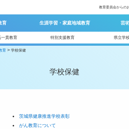
教育委員会からの
教育
生涯学習・家庭地域教育
芸
高一貫教育
特別支援教育
県立学
>
教育
学校保健
学校保健
茨城県健康推進学校表彰
がん教育について