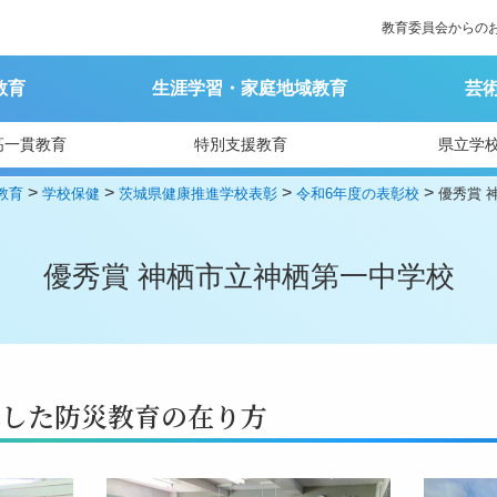
教育委員会からの
教育
生涯学習・家庭地域教育
芸
高一貫教育
特別支援教育
県立学
>
>
>
>
教育
学校保健
茨城県健康推進学校表彰
令和6年度の表彰校
優秀賞 
優秀賞 神栖市立神栖第一中学校
携した防災教育の在り方