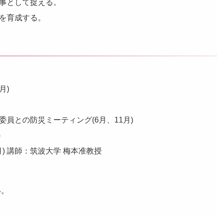
事として捉える。
を育成する。
月)
員との防災ミーティング(6月、11月)
)
月) 講師：筑波大学 梅本准教授
い。