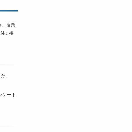
め、授業
Nに接
えた。
アンケート