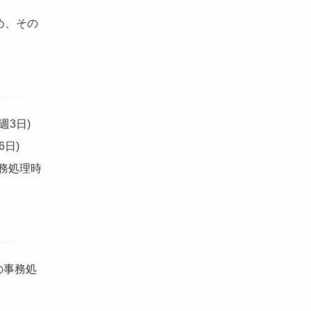
め、その
週3日)
日)
務処理時
の事務処