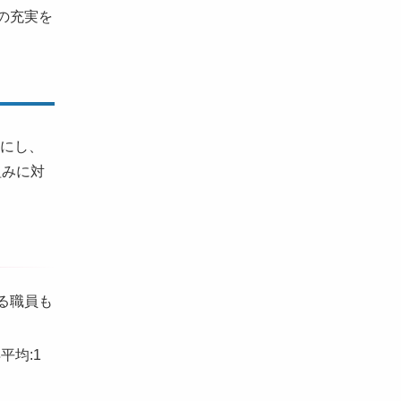
の充実を
うにし、
組みに対
る職員も
平均:1