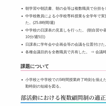
朝学習や朝読書、朝の会等は複数職員で分担をして
中学校教員による小学校専科授業を全学年で実
た。(25.8時間/週)
中学校の日課表の見直しを行った。 (朝自習や昼
10分/週5日)
日課表に学年会や企画会等の会議を位置付けた。 
各種会議目的を全教職員で共有した。 ⇒ 会議時間
課題について
小学校と中学校での5時間授業終了時刻を揃え
勤時刻の短縮を図る。
部活動における複数顧問制の適正