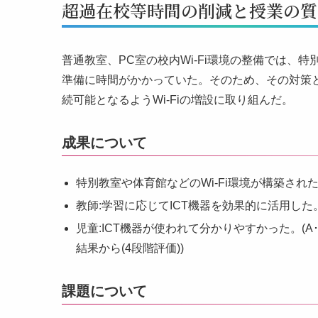
超過在校等時間の削減と授業の質
普通教室、PC室の校内Wi-Fi環境の整備では
準備に時間がかかっていた。そのため、その対策と
続可能となるようWi-Fiの増設に取り組んだ。
成果について
特別教室や体育館などのWi-Fi環境が構築された
教師:学習に応じてICT機器を効果的に活用した。(A･B
児童:ICT機器が使われて分かりやすかった。(A･B
結果から(4段階評価))
課題について