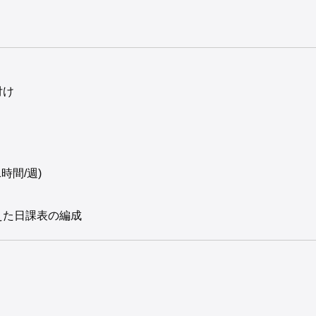
付け
時間/週)
えた日課表の編成