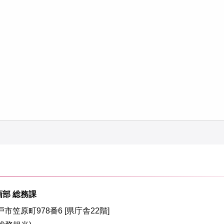
画部 総務課
水戸市笠原町978番6 [県庁舎22階]