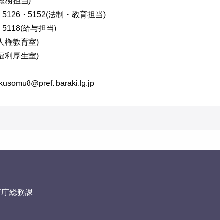
(総務担当)
5・5126・5152(法制・教育担当)
・5118(給与担当)
0(人権教育室)
0(福利厚生室)
u8@pref.ibaraki.lg.jp
育庁総務課