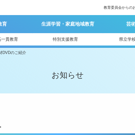
教育委員会からの
教育
生涯学習・家庭地域教育
芸
高一貫教育
特別支援教育
県立学
材DVDのご紹介
お知らせ
介