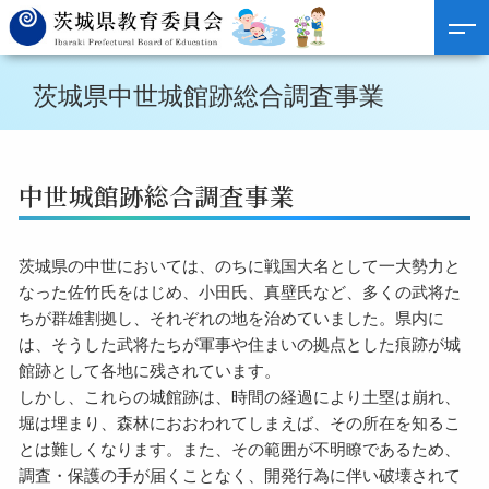
茨城県中世城館跡総合調査事業
中世城館跡総合調査事業
茨城県の中世においては、のちに戦国大名として一大勢力と
なった佐竹氏をはじめ、小田氏、真壁氏など、多くの武将た
ちが群雄割拠し、それぞれの地を治めていました。県内に
は、そうした武将たちが軍事や住まいの拠点とした痕跡が城
館跡として各地に残されています。
しかし、これらの城館跡は、時間の経過により土塁は崩れ、
堀は埋まり、森林におおわれてしまえば、その所在を知るこ
とは難しくなります。また、その範囲が不明瞭であるため、
調査・保護の手が届くことなく、開発行為に伴い破壊されて