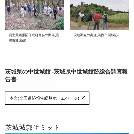
調査員縄張図作成研修会の開催(鹿
現地調査の実施(筑西市関城跡)
嶋市林城跡)
茨城県の中世城館 -茨城県中世城館跡総合調査報
告書-
本文(全国遺跡報告総覧ホームページ)
茨城城郭サミット