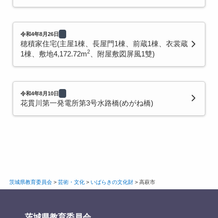
令和4年8月26日
穂積家住宅(主屋1棟、長屋門1棟、前蔵1棟、衣裳蔵
2
1棟、敷地4,172.72m
、附屋敷図屏風1雙)
令和4年8月10日
花貫川第一発電所第3号水路橋(めがね橋)
茨城県教育委員会
>
芸術・文化
>
いばらきの文化財
>
高萩市
茨城県教育委員会