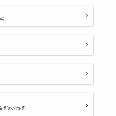
1幅
橋(めがね橋)