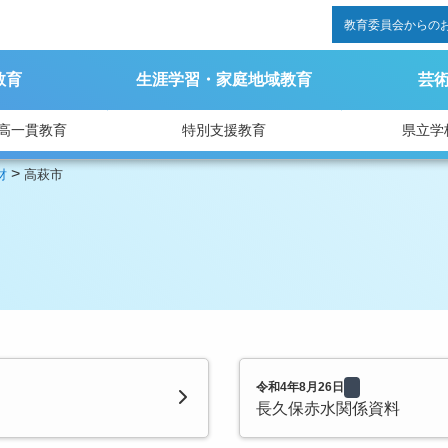
教育委員会からの
教育
生涯学習・家庭地域教育
芸
高一貫教育
特別支援教育
県立学
>
財
高萩市
令和4年8月26日
長久保赤水関係資料