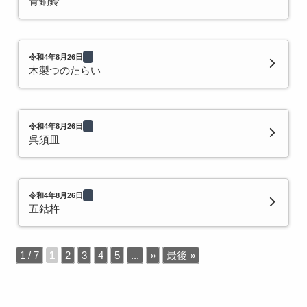
青銅鈴
令和4年8月26日
木製つのたらい
令和4年8月26日
呉須皿
令和4年8月26日
五鈷杵
1 / 7
1
2
3
4
5
...
»
最後 »