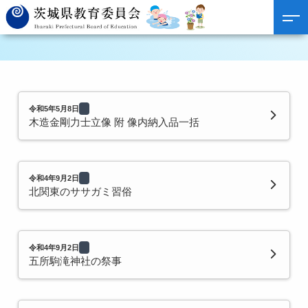
令和5年5月8日
木造金剛力士立像 附 像内納入品一括
令和4年9月2日
北関東のササガミ習俗
令和4年9月2日
五所駒滝神社の祭事