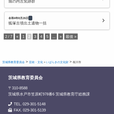
堀の内古窯跡群
令和4年8月26日
狐塚古墳出土遺物一括
2 / 7
«
1
2
3
4
5
...
»
最後 »
>
>
茨城県教育委員会
芸術・文化
>
いばらきの文化財
桜川市
茨城県教育委員会
〒310-8588
茨城県水戸市笠原町978番6 茨城県教育庁総務課
TEL. 029-301-5148
FAX. 029-301-5139