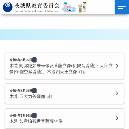
令和4年8月26日
木造 阿弥陀如来坐像及菩薩立像(伝観音菩薩)・天部立
像(伝虚空蔵菩薩)、木造四天王立像 7躯
令和4年8月26日
木造 五大力菩薩像 5躯
令和4年8月26日
木造 如意輪観世音菩薩坐像