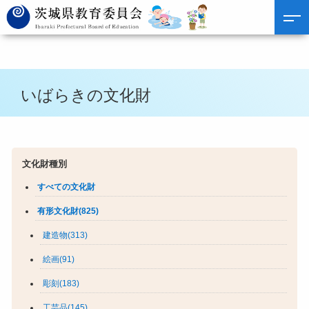
いばらきの文化財
文化財種別
すべての文化財
有形文化財(825)
建造物(313)
絵画(91)
彫刻(183)
工芸品(145)