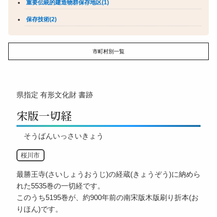
重要伝統的建造物群保存地区(1)
保存技術(2)
市町村別一覧
県指定
有形文化財
書跡
宋版一切経
そうばんいっさいきょう
桜川市
最勝王寺(さいしょうおうじ)の経蔵(きょうぞう)に納めら
れた5535巻の一切経です。
このうち5195巻が、約900年前の南宋版木版刷り折本(お
りほん)です。